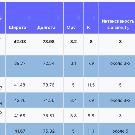
Интенсивность
Широта
Долгота
Mpv
K
в очаге, I
0
-
42.03
78.98
3.2
8
3
0
39.77
72.54
3.1
7.9
около 3-х
41.48
78.76
5
11.5
5
57
42.76
74.56
3.4
7.9
около 3-х
44
2
41.68
75.81
3.8
8.8
3
41.67
75.82
5
11.1
около 5