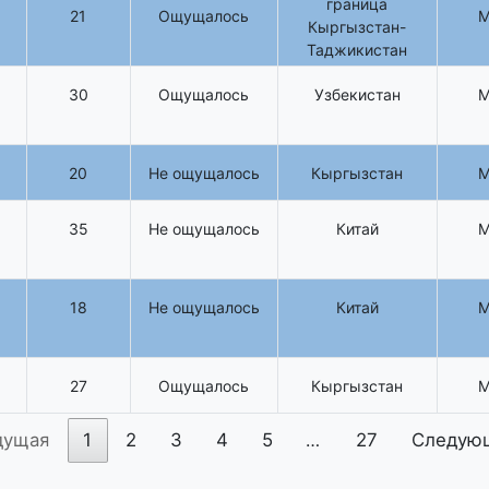
граница
21
Ощущалось
Кыргызстан-
Таджикистан
30
Ощущалось
Узбекистан
20
Не ощущалось
Кыргызстан
35
Не ощущалось
Китай
18
Не ощущалось
Китай
27
Ощущалось
Кыргызстан
дущая
1
2
3
4
5
…
27
Следую