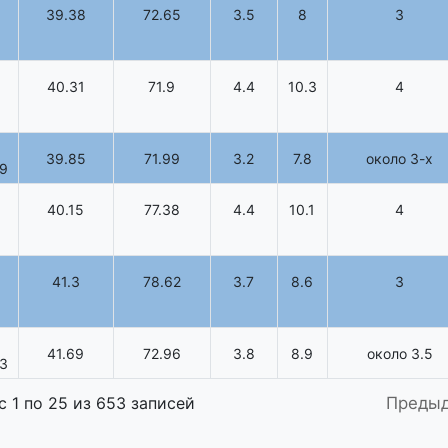
39.38
72.65
3.5
8
3
40.31
71.9
4.4
10.3
4
39.85
71.99
3.2
7.8
около 3-х
19
40.15
77.38
4.4
10.1
4
41.3
78.62
3.7
8.6
3
41.69
72.96
3.8
8.9
около 3.5
43
Преды
с 1 по 25 из 653 записей