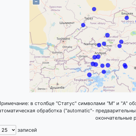
–
Примечание: в столбце "Статус" символами "M" и "A" об
втоматическая обработка ("automatic"- предварительные
окончательные р
записей