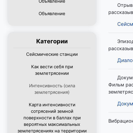
Объявление
Отрыв
рассказыв
Объявление
Сейсм
Категории
Эпизод
рассказыв
Сейсмические станции
Диало
Как вести себя при
землетрясении
Докум
Фильм рас
Интенсивность (сила
землетряс
землетрясения)
Докум
Карта интенсивности
сотрясений земной
поверхности в баллах при
Вибрацио
вероятных максимальных
землетрясениях на территории